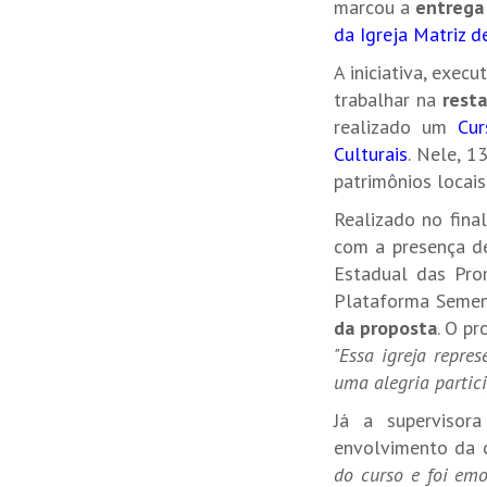
marcou a
entrega
da Igreja Matriz 
A iniciativa, exe
trabalhar na
resta
realizado um
Cur
Culturais
. Nele, 1
patrimônios locais
Realizado no fina
com a presença d
Estadual das Pro
Plataforma Seme
da proposta
. O p
"Essa igreja repr
uma alegria partic
Já a supervisora
envolvimento da 
do curso e foi em