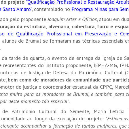
 do projeto
"Qualificação Profissional e Restauração Arquit
de Santo Amaro"
, contemplado no
Programa Minas para Sem
cutada pelo proponente
Joaquim Artes e Ofícios
, atuou em dua
uração da estrutura, alvenaria, cobertura, forro e esqua
so de Qualificação Profissional em Preservação e Co
3 alunos de Brumal se formaram nas técnicas essenciais 
.
l da tarde de quarta, o evento de entrega da Igreja de 
e representantes do instituto proponente, IEPHA-MG, IPH
motorias de Justiça de Defesa do Patrimônio Cultural
nte,
bem como de moradores da comunidade que partici
romotor de justiça e coordenador estadual da CPPC, Marcel
esenta muito para os moradores de Brumal, e também para to
ipar deste momento tão especial"
.
 de Patrimônio Cultural do Semente, Maria Letícia 
comunidade ao longo da execução do projeto:
"Estivemos
ocionante acompanhar a formação de tantas mulheres, que