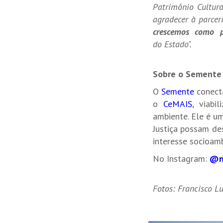
Patrimônio Cultur
agradecer à parcer
crescemos como pr
do Estado".
Sobre o Semente
O
Semente
conecta
o
CeMAIS
, viabi
ambiente. Ele é u
Justiça possam de
interesse socioam
No Instagram:
@n
Fotos: Francisco L