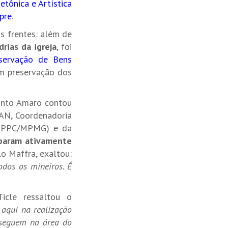
etônica e Artística
pre
.
s frentes: além de
drias da igreja
, foi
nservação de Bens
em preservação dos
Santo Amaro contou
AN, Coordenadoria
 (CPPC/MPMG) e da
param ativamente
o Maffra, exaltou:
dos os mineiros. É
Ticle ressaltou o
 aqui na realização
 seguem na área do