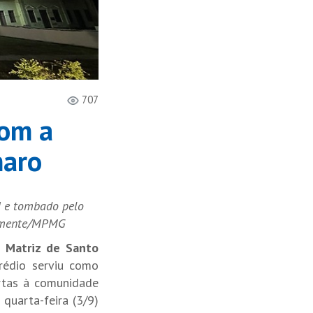
707
com a
maro
I e tombado pelo
Semente/MPMG
a Matriz de Santo
prédio serviu como
ortas à comunidade
quarta-feira (3/9)