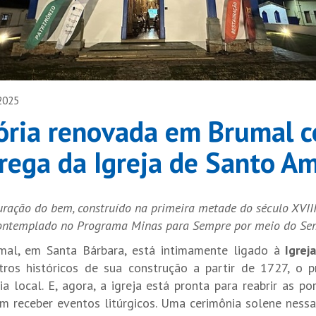
2025
ória renovada em Brumal 
rega da Igreja de Santo A
auração do bem, construído na primeira metade do século XVII
contemplado no Programa Minas para Sempre por meio do 
umal, em Santa Bárbara, está intimamente ligado à
Igrej
tros históricos de sua construção a partir de 1727, o 
ia local. E, agora, a igreja está pronta para reabrir as p
m receber eventos litúrgicos. Uma cerimônia solene nessa 