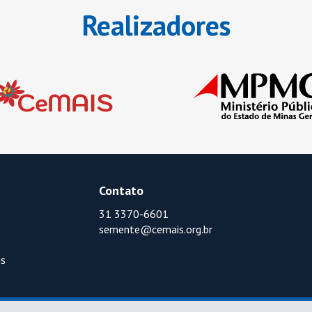
Realizadores
Contato
31 3370-6601
semente@cemais.org.br
is